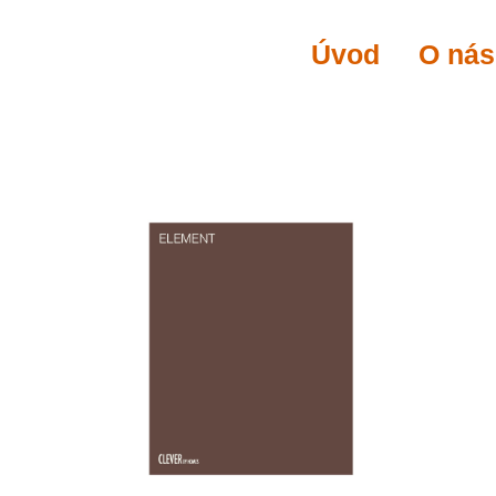
Úvod
O nás