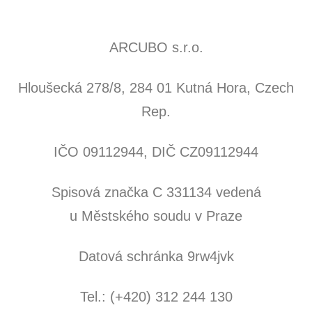
Kontaktujte nás
ARCUBO s.r.o.
Hloušecká 278/8, 284 01 Kutná Hora, Czech
Rep.
IČO 09112944, DIČ CZ09112944
Spisová značka C 331134 vedená
u Městského soudu v Praze
Datová schránka 9rw4jvk
Tel.: (+420) 312 244 130